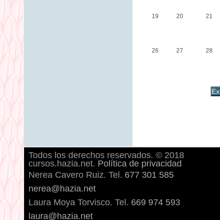
19
20
21
26
27
28
Todos los derechos reservados. © 2018
cursos.hazia.net.
Política de privacidad
Nerea Cavero Ruiz. Tel.
677 301 585
nerea@hazia.net
Laura Moya Torvisco. Tel.
669 974 593
laura@hazia.net