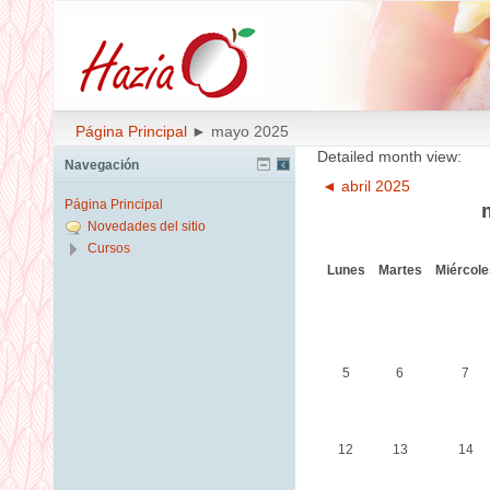
Página Principal
►
mayo 2025
Detailed month view:
Navegación
◄
abril 2025
Página Principal
Novedades del sitio
Cursos
Lunes
Martes
Miércole
5
6
7
12
13
14