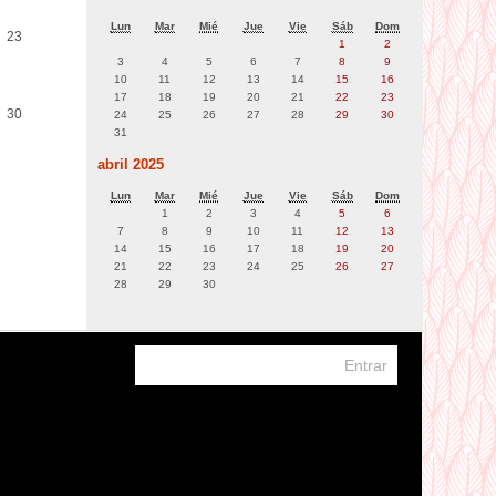
Lun
Mar
Mié
Jue
Vie
Sáb
Dom
23
1
2
3
4
5
6
7
8
9
10
11
12
13
14
15
16
17
18
19
20
21
22
23
30
24
25
26
27
28
29
30
31
abril 2025
Lun
Mar
Mié
Jue
Vie
Sáb
Dom
1
2
3
4
5
6
7
8
9
10
11
12
13
14
15
16
17
18
19
20
21
22
23
24
25
26
27
28
29
30
Usted no se ha identificado. (
Entrar
)