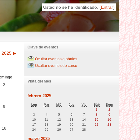
Usted no se ha identificado. (
Entrar
)
Clave de eventos
l 2025
▶
Ocultar eventos globales
Ocultar eventos de curso
omingo
Vista del Mes
2
febrero 2025
Lun
Mar
Mié
Jue
Vie
Sáb
Dom
9
1
2
3
4
5
6
7
8
9
10
11
12
13
14
15
16
17
18
19
20
21
22
23
16
24
25
26
27
28
marzo 2025