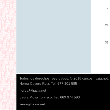
17
24
31
Todos los derechos reservados. © 2018 cursos.hazia.net.
Nerea Cavero Ruiz. Tel.
677 301 585
nerea@hazia.net
Laura Moya Torvisco. Tel.
669 974 593
laura@hazia.net