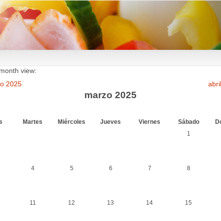
 month view:
ro 2025
abri
marzo 2025
s
Martes
Miércoles
Jueves
Viernes
Sábado
D
1
4
5
6
7
8
11
12
13
14
15